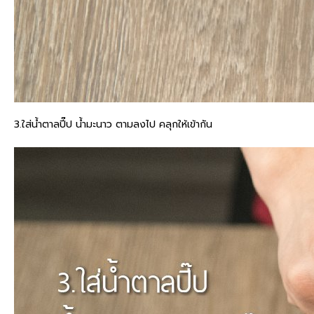
3.ใส่น้ำตาลปี๊ป น้ำมะนาว ตามลงไป คลุกให้เข้ากัน