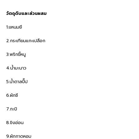
วัตถุดิบและส่วนผสม
1.แหนมยี
2.กระเทียมแกะเปลือก
3.พริกขี้หนู
4.น้ำมะนาว
5.น้ำตาลปี๊ป
6.ผักชี
7.กะปิ
8.ขิงอ่อน
9.ผักกาดหอม