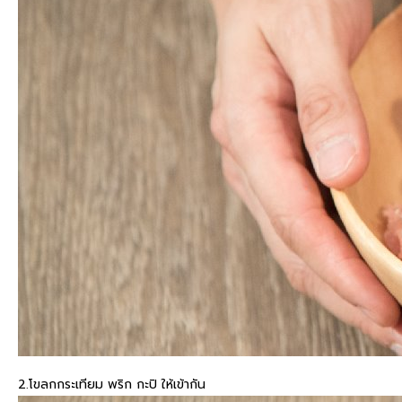
2.โขลกกระเทียม พริก กะปิ ให้เข้ากัน