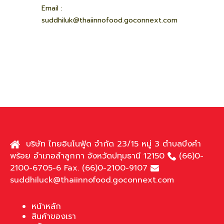
Email :
suddhiluk@thaiinnofood.goconnext.com
บริษัท ไทยอินโนฟู้ด จำกัด 23/15 หมู่ 3 ตำบลบึงคำ
พร้อย อำเภอลำลูกกา จังหวัดปทุมธานี 12150
(66)0-
2100-6705-6 Fax. (66)0-2100-9107
suddhiluck@thaiinnofood.goconnext.com
หน้าหลัก
สินค้าของเรา