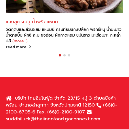
แจกสูตรเมนู น้ำพริกแหนม
วัตถุดิบและส่วนผสม แหนมยี กระเทียมแกะเปลือก พริกขี้หนู น้ำมะนาว
น้ำตาลปี๊ป ผักชี กะปิ ขิงอ่อน ผักกาดหอม ขมิ้นขาว มะเขือเปาะ กะหล่ำ
ปลี
(more…)
read more
บริษัท ไทยอินโนฟู้ด จำกัด 23/15 หมู่ 3 ตำบลบึงคำ
พร้อย อำเภอลำลูกกา จังหวัดปทุมธานี 12150
(66)0-
2100-6705-6 Fax. (66)0-2100-9107
suddhiluck@thaiinnofood.goconnext.com