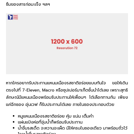
ซึมของสารก่อมะเร็ง ฯลฯ
หากใครอยากรับประทานแหนมเนืองรสชาติอร่อยแบบทันใจ ขอให้เดิน
ตรงไปที่ 7-Eleven, Macro หรือซุปเปอร์มาเก็ตชั้นนำได้เลย เพราะสุทธิ
ลักษณ์มีแหนมเนืองพร้อมรับประทานให้เพื่อนๆ ได้เลือกทานกัน เพียง
แค่ฉีกซอง อุ่นเวฟ ก็รับประทานได้เลย ภายในซองประกอบด้วย
หมูแหนมเนืองรสชาติอร่อย คุ้ม แน่น เต็มคำ
แผ่นแป้งห่อที่จุ่มน้ำก็พร้อมรับประทาน
น้ำจิ้มรสเด็ด จะหวานจะเผ็ด มีให้ครบในซองเดียว มาพร้อมถั่วไว้