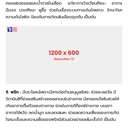
คอเลสเตอรอลและน้ำตาลในเลือด แก้อาการวิงเวียนศีรษะ อาการ
มึนงง ปวดศีรษะ หูอื้อ ช่วยในเรื่องระบบทางเดินปัสสาวะ รักษาโรค
ความดันโลหิต ป้องกันการเกิดเส้นเลือดอุดตัน เป็นต้น
5. พริก :
มีประโยชน์เพราะมีสารต่อต้านอนุมูลอิสระ ช่วยชะลอวัย มี
วิตามินซีที่ช่วยเสริมสร้างคอลลาเจนในร่างกาย มีสารแคปไซซินช่วยให้
เกิดอาการตื่นตัวของร่างกาย ช่วยในการดีท็อกซ์ร่างกาย บรรเทา
อาการไข้หวัด ลดน้ำมูก และลดเสมหะ ช่วยลดความเสี่ยงของการเกิด
โรคมะเร็งและความเผ็ดของพริกมีส่วนช่วยฆ่าเซลล์มะเร็งได้ เป็นต้น