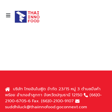
บริษัท ไทยอินโนฟู้ด จำกัด 23/15 หมู่ 3 ตำบลบึงคำ
พร้อย อำเภอลำลูกกา จังหวัดปทุมธานี 12150
(66)0-
2100-6705-6 Fax. (66)0-2100-9107
suddhiluck@thaiinnofood.goconnext.com