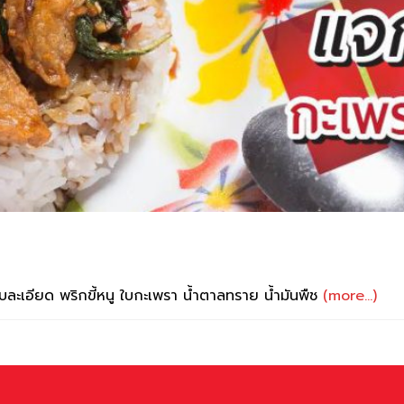
บละเอียด พริกขี้หนู ใบกะเพรา น้ำตาลทราย น้ำมันพืช
(more…)