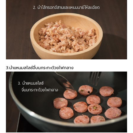
3.นำแหนมสไลซ์จี่บนกระทะด้วยไฟกลาง