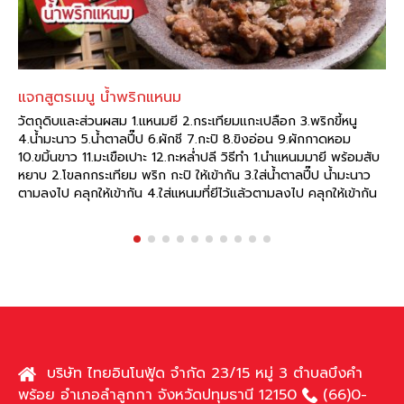
แจกสูตรเมนู น้ำพริกแหนม
วัตถุดิบและส่วนผสม 1.แหนมยี 2.กระเทียมแกะเปลือก 3.พริกขี้หนู
4.น้ำมะนาว 5.น้ำตาลปี๊ป 6.ผักชี 7.กะปิ 8.ขิงอ่อน 9.ผักกาดหอม
10.ขมิ้นขาว 11.มะเขือเปาะ 12.กะหล่ำปลี วิธีทำ 1.นำแหนมมายี พร้อมสับ
หยาบ 2.โขลกกระเทียม พริก กะปิ ให้เข้ากัน 3.ใส่น้ำตาลปี๊ป น้ำมะนาว
ตามลงไป คลุกให้เข้ากัน 4.ใส่แหนมที่ยีไว้แล้วตามลงไป คลุกให้เข้ากัน
พร้อมตักเสิร์ฟ เคล็ดลับ ความอร่อย อยู่ที่ “แหนมตุ้มจิ๋ว ตรา
ดอนเมือง กม.26” มีวางจำหน่ายแล้วที่
read more
บริษัท ไทยอินโนฟู้ด จำกัด 23/15 หมู่ 3 ตำบลบึงคำ
พร้อย อำเภอลำลูกกา จังหวัดปทุมธานี 12150
(66)0-