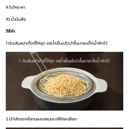
9.ใบโหระพา
10.น้ำมันพืช
วิธีทำ
1.ต้มเส้นสปาเก็ตตี้ให้สุก แช่น้ำเย็นแล้วนำขึ้นมาสะเด็ดน้ำพักไว้
2.นำไส้กรอกอีสานและแหนมมายีให้ละเอียด