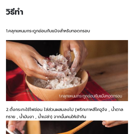
วิธีทำ
1.คลุกแหนมกระดูกอ่อนกับแป้งสำหรับทอดกรอบ
2.ตั้งกระทะใช้ไฟอ่อน ใส่ส่วนผสมลงไป (พริกเกาหลีโคจูจัง , น้ำตาล
ทราย , น้ำมันงา , น้ำเปล่า) จากนั้นคนให้เข้ากัน