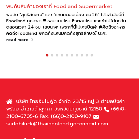
พบกับสินค้าของเราที่ Foodland Supermarket
พบกับ "สุทธิลักษณ์" และ "แหนมดอนเมือง กม.26" ได้แล้ววันนี้ที่
Foodland ทุกสาขา !!! ชอบแบบไหน หิวตอนไหน แวะเข้าไปได้ทุกวัน
ตลอดเวลา 24 ชม. เลยนะคะ เพราะที่นี่ไม่เคยปิดค่ะ #คิดถึงอาหาร
คิดถึงFoodland #คิดถึงแหนมคิดถึงสุทธิลักษณ์ นะคะ
read more
บริษัท ไทยอินโนฟู้ด จำกัด 23/15 หมู่ 3 ตำบลบึงคำ
พร้อย อำเภอลำลูกกา จังหวัดปทุมธานี 12150
(66)0-
2100-6705-6 Fax. (66)0-2100-9107
suddhiluck@thaiinnofood.goconnext.com