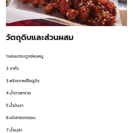
วัตถุดิบและส่วนผสม
1.แหนมกระดูกอ่อนหมู
2.งาคั่ว
3.พริกเกาหลีโคจูจัง
4.น้ำตาลทราย
5.น้ำมันงา
6.แป้งทอดกรอบ
7.น้ำเปล่า