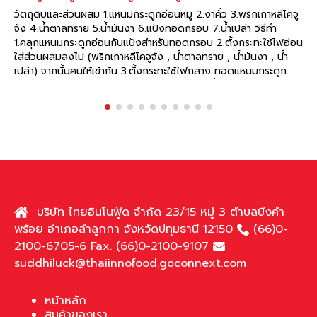
วัตถุดิบและส่วนผสม 1.แหนมกระดูกอ่อนหมู 2.งาคั่ว 3.พริกเกาหลีโคจู
จัง 4.น้ำตาลทราย 5.น้ำมันงา 6.แป้งทอดกรอบ 7.น้ำเปล่า วิธีทำ
1.คลุกแหนมกระดูกอ่อนกับแป้งสำหรับทอดกรอบ 2.ตั้งกระทะใช้ไฟอ่อน
ใส่ส่วนผสมลงไป (พริกเกาหลีโคจูจัง , น้ำตาลทราย , น้ำมันงา , น้ำ
เปล่า) จากนั้นคนให้เข้ากัน 3.ตั้งกระทะใช้ไฟกลาง ทอดแหนมกระดูก
อ่อนที่เตรียมไว้ 4.นำแหนมกระดูกอ่อนไปคลุกในน้ำที่เตรียมไว้ แล้วโรย
งาคั่ว 5.จัดใส่จาน พร้อมเสิร์ฟความอร่อย เคล็ดลับ ความอร่อย อยู่ที่
“แหนมกระดูกอ่อนหมู ตราสุทธิลักษณ์” มีวางจำหน่ายแล้วที่
read more
บริษัท ไทยอินโนฟู้ด จำกัด 23/15 หมู่ 3 ตำบลบึงคำ
พร้อย อำเภอลำลูกกา จังหวัดปทุมธานี 12150
(66)0-
2100-6705-6 Fax. (66)0-2100-9107
suddhiluck@thaiinnofood.goconnext.com
หน้าหลัก
สินค้าของเรา