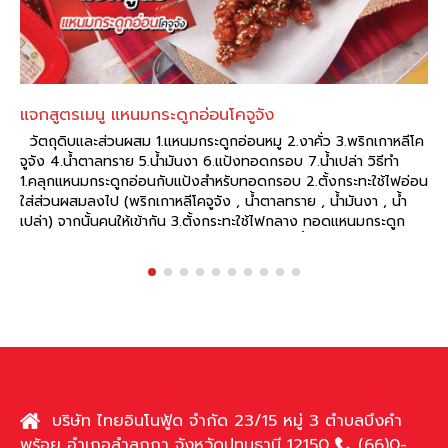
แจกสูตรเมนู แหนมกระดูกอ่อนโคจูจัง
วัตถุดิบและส่วนผสม 1.แหนมกระดูกอ่อนหมู 2.งาคั่ว 3.พริกเกาหลีโค
จูจัง 4.น้ำตาลทราย 5.น้ำมันงา 6.แป้งทอดกรอบ 7.น้ำเปล่า วิธีทำ
1.คลุกแหนมกระดูกอ่อนกับแป้งสำหรับทอดกรอบ 2.ตั้งกระทะใช้ไฟอ่อน
ใส่ส่วนผสมลงไป (พริกเกาหลีโคจูจัง , น้ำตาลทราย , น้ำมันงา , น้ำ
เปล่า) จากนั้นคนให้เข้ากัน 3.ตั้งกระทะใช้ไฟกลาง ทอดแหนมกระดูก
อ่อนที่เตรียมไว้ 4.นำแหนมกระดูกอ่อนไปคลุกในน้ำที่เตรียมไว้ แล้วโรย
งาคั่ว 5.จัดใส่จาน พร้อมเสิร์ฟความอร่อย เคล็ดลับ ความอร่อย อยู่ที่
“แหนมกระดูกอ่อนหมู ตราสุทธิลักษณ์” มีวางจำหน่ายแล้วที่
read more
บริษัท ไทยอินโนฟู้ด จำกัด 23/15 หมู่ 3 ตำบลบึงคำ
พร้อย อำเภอลำลูกกา จังหวัดปทุมธานี 12150
(66)0-