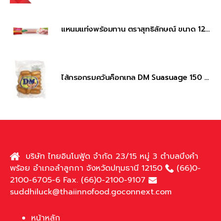
แหนมแท่งพร้อมทาน ตราสุทธิลักษณ์ ขนาด 120 กรัม Sanitised Fermented Pork Sausage 120 g.
ไส้กรอกรมควันค็อกเทล DM Suasuage 150 กรัม
บริษัท ไทยอินโนฟู้ด จำกัด 23/15 หมู่ 3 ตำบลบึงคำ
พร้อย อำเภอลำลูกกา จังหวัดปทุมธานี 12150
(66)0-
2100-6705-6 Fax. (66)0-2100-9107
suddhiluck@thaiinnofood.goconnext.com
หน้าหลัก