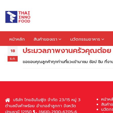
หน้าหลัก
สินค้าของเรา
นวัตกรรมอาหาร
ประมวลภาพงานครัวคุณต๋อย 
18
ธ.ค.
ขอขอบคุณลูกค้าทุกท่านที่แวะเข้ามาชม ช้อป ชิม ที่
หน้าหล
บริษัท ไทยอินโนฟู้ด จำกัด 23/15 หมู่ 3
สินค้า
ตำบลบึงคำพร้อย อำเภอลำลูกกา จังหวัด
นวัตก
ปทุมธานี 12150
(66)0-2100-6705-6